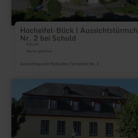
Hocheifel-Blick | Aussichtstürmc
Nr. 2 bei Schuld
Schuld
Heute geöffnet
Aussichtspunkt |Schulder Türmchen Nr. 2
mehr
erfahren
zu:
Johanniter-
Komturei