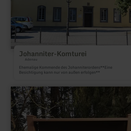
Johanniter-Komturei
Adenau
Ehemalige Kommende des Johanniterordens**Eine
Besichtigung kann nur von außen erfolgen**
mehr
erfahren
zu:
Infotafel
Römischer
Gutshof
|
Im
Weiler