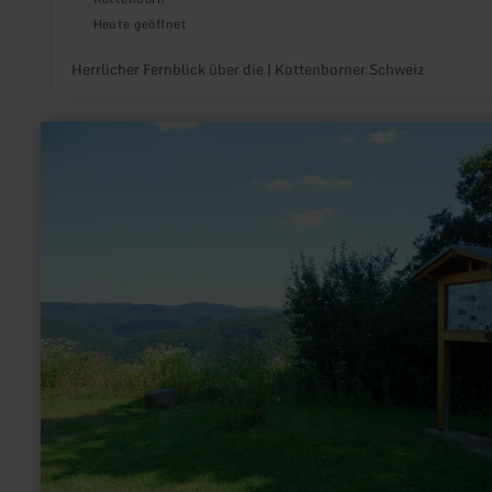
Heute geöffnet
Herrlicher Fernblick über die | Kottenborner Schweiz
mehr
erfahren
zu:
Infopunkt
7
-
GEO-
Pfad
Schuld