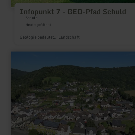
Infopunkt 7 - GEO-Pfad Schuld
Schuld
Heute geöffnet
Geologie bedeutet... Landschaft
mehr
erfahren
zu:
Hocheifel-
Blick
|
Aussichtstürmchen
Nr.
2
bei
Schuld