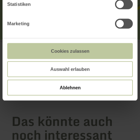
Statistiken
Marketing
Kaiser-Wilhelm-Turm
Hohe Acht
Cookies zulassen
53518 Adenau
E-Mail
Webseite
Auswahl erlauben
Anreise planen
in Karte anzeigen
Ablehnen
Das könnte auch
noch interessant