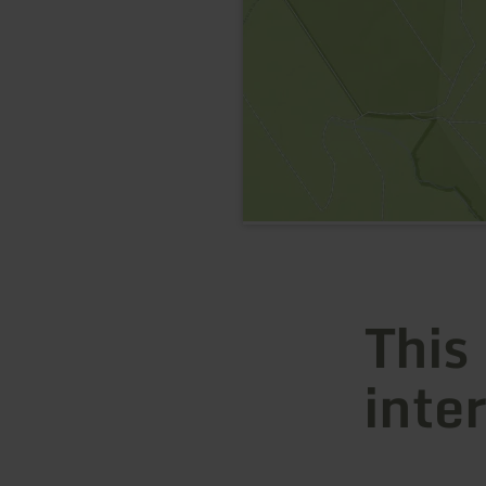
This
inte