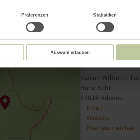
Präferenzen
Statistiken
Auswahl erlauben
Kaiser-Wilhelm-Tu
Hohe Acht
53518 Adenau
Email
Website
Plan your arrival