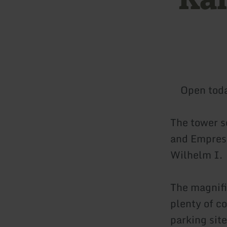
Open tod
The tower se
and Empress
Wilhelm I.
The magnifi
plenty of co
parking site