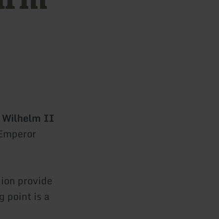
 Wilhelm II
 Emperor
gion provide
 point is a