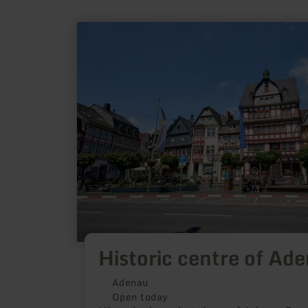
learn
more
about:
Historic
centre
of
Adenau
Historic centre of Ad
Adenau
Open today