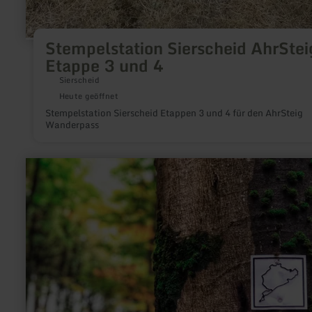
Stempelstation Sierscheid AhrStei
Etappe 3 und 4
Sierscheid
Heute geöffnet
Stempelstation Sierscheid Etappen 3 und 4 für den AhrSteig
Wanderpass
mehr
erfahren
zu:
Greenhell-
Hiking