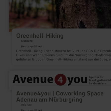
Greenhell-Hiking
Nürburg
Heute geöffnet
Greenhell-Hiking|Erlebnistouren bei VLN und RCN Die Greenh
Hikes sind Wandertouren rund um die Nürburgring Nordschlei
geführten Gruppen.Greenhell-Hiking entstand aus der Idee, z
Leidenschaften miteinander zu verbinden: Bewegung in der N
und Motorsport.
mehr
erfahren
zu:
Avenue4you
|
Avenue4you | Coworking Space
Coworking
Space
Adenau am Nürburgring
Adenau
Adenau
am
Nürburgring
Heute geöffnet