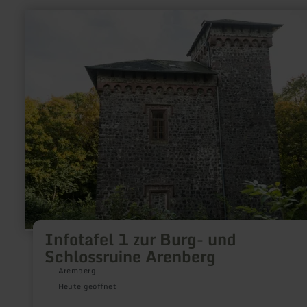
mehr
erfahren
zu:
Infotafel
1
zur
Burg-
und
Schlossruine
Arenberg
Infotafel 1 zur Burg- und
Schlossruine Arenberg
Aremberg
Heute geöffnet