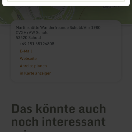
Martinshütte Wanderfreunde Schuld/Ahr 1980
CVXH+VW Schuld
53520 Schuld
+49 151 68124808
E-Mail
Webseite
Anreise planen
in Karte anzeigen
Das könnte auch
noch interessant