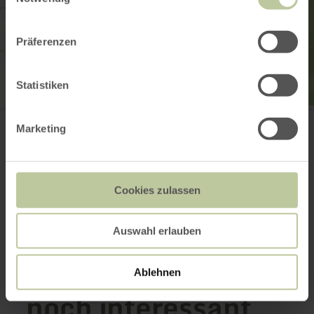
Präferenzen
Statistiken
Winnerather Höhe
53520 Winnerath
Marketing
E-Mail
Webseite
Anreise planen
Cookies zulassen
in Karte anzeigen
Auswahl erlauben
Das könnte auch
Ablehnen
noch interessant