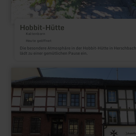
Hobbit-Hütte
Kaltenborn
Heute geöffnet
Die besondere Atmosphäre in der Hobbit-Hütte in Herschbac
lädt zu einer gemütlichen Pause ein.
mehr
erfahren
zu:
Heimat-,
Zunft-
und
Johannitermuseum
Adenau