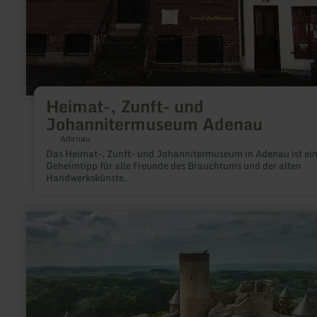
Heimat-, Zunft- und
Johannitermuseum Adenau
Adenau
Das Heimat-, Zunft- und Johannitermuseum in Adenau ist ei
Geheimtipp für alle Freunde des Brauchtums und der alten
Handwerkskünste.
mehr
erfahren
zu:
Burgruine
Nürburg