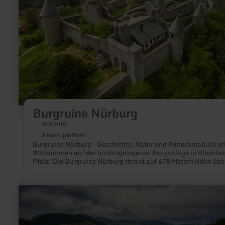
Burgruine Nürburg
Nürburg
Heute geöffnet
Burgruine Nürburg – Geschichte, Natur und Panoramablick er
Willkommen auf der höchstgelegenen Burganlage in Rheinla
Pfalz! Die Burgruine Nürburg thront auf 678 Metern Höhe übe
Eifel und bietet Besuchern ein einzigartiges Erlebnis aus
mittelalterlicher Geschichte, spektakulärer Aussicht und
abwechslungsreichen Wanderwegen – direkt am legendären
mehr
Nürburgring.
erfahren
zu:
Nordschleife
"Die