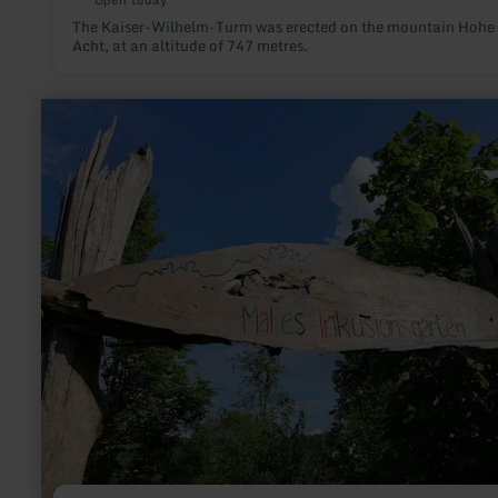
The Kaiser-Wilhelm-Turm was erected on the mountain Hohe
Acht, at an altitude of 747 metres.
learn
more
about:
Playground
and
inclusion
garden
Müsch