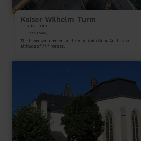
Kaiser-Wilhelm-Turm
Kaltenborn
Open today
The tower was erected on the mountain Hohe Acht, at an
altitude of 747 metres.
learn
more
about:
Parish
Church
St.
John
the
Baptist
Adenau