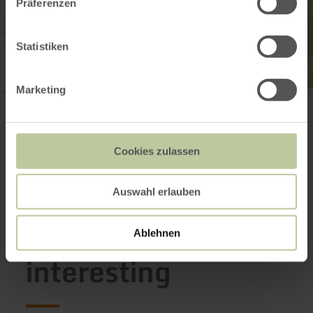
Präferenzen
Statistiken
Marketing
Winnerather Höhe
53520 Winnerath
Email
Website
Cookies zulassen
Plan your arrival
Auswahl erlauben
This might also be
Ablehnen
interesting