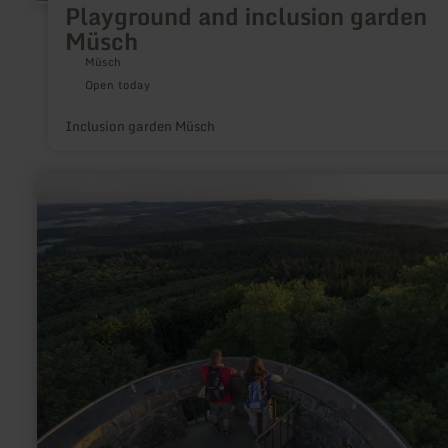
Playground and inclusion garden
Müsch
Müsch
Open today
Inclusion garden Müsch
learn
more
about:
Kaiser-
Wilhelm-
Turm