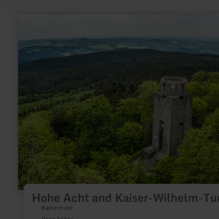
learn
more
about:
Hohe
Acht
and
Kaiser-
Wilhelm-
Turm
Hohe Acht and Kaiser-Wilhelm-T
Kaltenborn
Open today