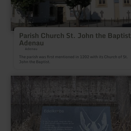
Parish Church St. John the Baptist
Adenau
Adenau
The parish was first mentioned in 1202 with its Church of St.
John the Baptist.
learn
more
about:
Natur-
und
Lehrpfad