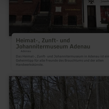
Heimat-, Zunft- und
Johannitermuseum Adenau
Adenau
Das Heimat-, Zunft- und Johannitermuseum in Adenau ist ei
Geheimtipp für alle Freunde des Brauchtums und der alten
Handwerkskünste.
mehr
erfahren
zu:
Historischer
Köhlerplatz