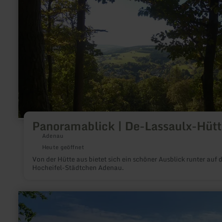
zu:
Panoramablick
|
De-
Lassaulx-
Hütte
Panoramablick | De-Lassaulx-Hütt
Adenau
Heute geöffnet
Von der Hütte aus bietet sich ein schöner Ausblick runter auf 
Hocheifel-Städtchen Adenau.
mehr
erfahren
zu:
Panoramablick