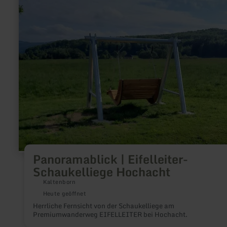
|
Eifelleiter-
Schaukelliege
Hochacht
Panoramablick | Eifelleiter-
Schaukelliege Hochacht
Kaltenborn
Heute geöffnet
Herrliche Fernsicht von der Schaukelliege am
Premiumwanderweg EIFELLEITER bei Hochacht.