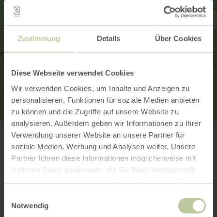
Zustimmung
Details
Über Cookies
Diese Webseite verwendet Cookies
Wir verwenden Cookies, um Inhalte und Anzeigen zu
personalisieren, Funktionen für soziale Medien anbieten
zu können und die Zugriffe auf unsere Website zu
analysieren. Außerdem geben wir Informationen zu Ihrer
Pfarrkirche St. Nikolaus in Aremberg
Kirchstraße 1
Verwendung unserer Website an unsere Partner für
53533 Aremberg
soziale Medien, Werbung und Analysen weiter. Unsere
E-Mail
Partner führen diese Informationen möglicherweise mit
Webseite
weiteren Daten zusammen, die Sie ihnen bereitgestellt
Anreise planen
haben oder die sie im Rahmen Ihrer Nutzung der Dienste
in Karte anzeigen
gesammelt haben.
Einwilligungsauswahl
Notwendig