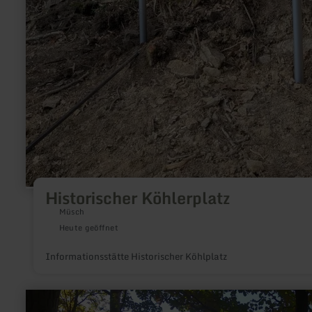
Historischer Köhlerplatz
Müsch
Heute geöffnet
Informationsstätte Historischer Köhlplatz
mehr
erfahren