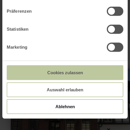
Das könnte auch
Präferenzen
noch interessant
Statistiken
sein
Marketing
mehr
Cookies zulassen
erfahren
zu:
Heimat-,
Zunft-
Auswahl erlauben
und
Johannitermuseum
Adenau
Ablehnen