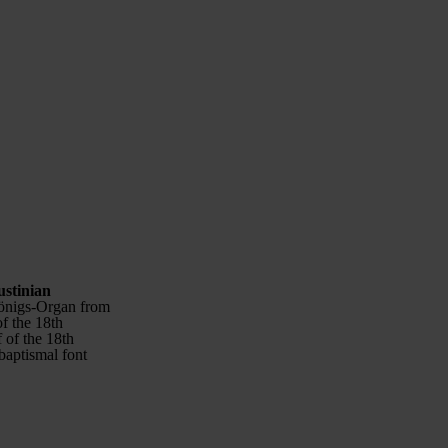
stinian
Königs-Organ from
of the 18th
 of the 18th
baptismal font