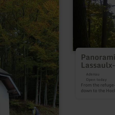
|
De-
Lassaulx-
Hütte
Panoramic
Lassaulx
Adenau
Open today
From the refuge-
down to the Hoc