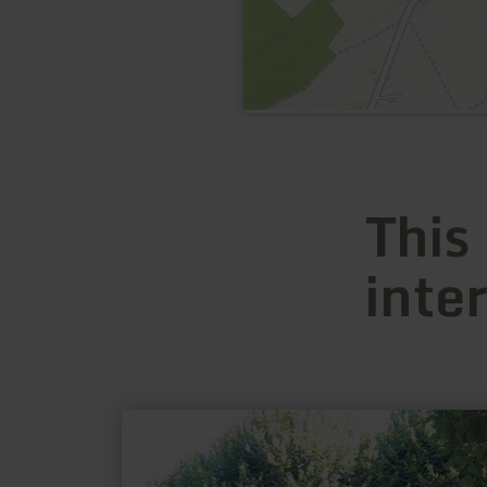
This
inte
learn
more
about:
Schornkapelle
Schuld