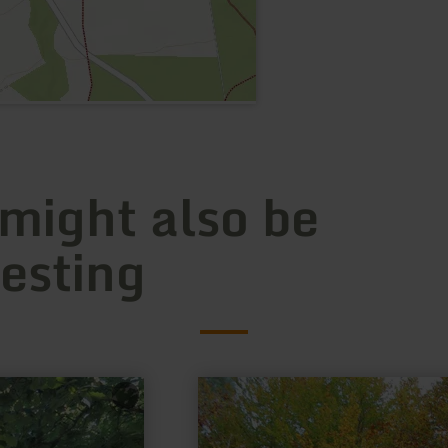
 might also be
resting
learn
more
about:
Wallfahrtskapelle
Müllenwirft