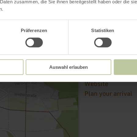
 Daten zusammen, die Sie ihnen bereitgestellt haben oder die s
n.
Präferenzen
Statistiken
Pfarrkirche St. Nik
Kirchstraße 1
53533 Aremberg
Auswahl erlauben
Email
Website
Plan your arrival