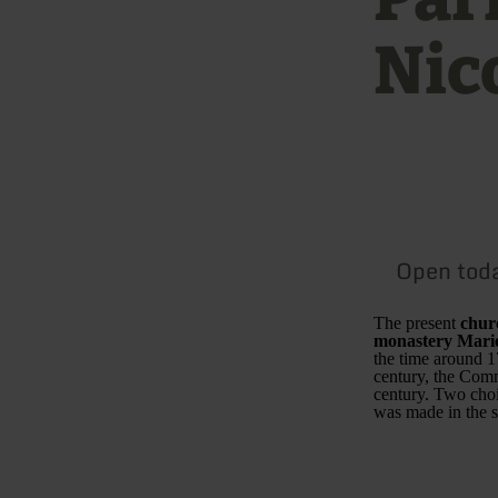
Nic
Open tod
The present
chur
monastery Mari
the time around 1
century, the Com
century. Two choi
was made in the s