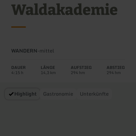
Waldakademie
Art
Schwierigkeit:
WANDERN
-
mittel
der
Tour:
DAUER
LÄNGE
AUFSTIEG
ABSTIEG
4:15 h
14,3 km
294 hm
294 hm
Highlight
Gastronomie
Unterkünfte