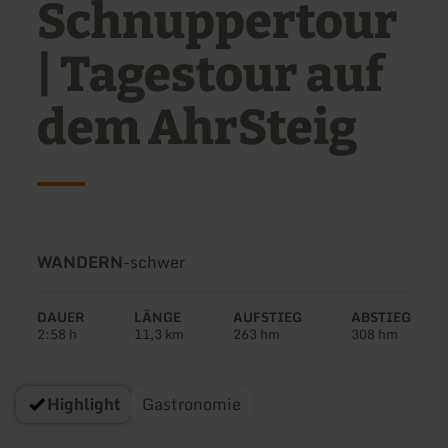
Schnuppertour
| Tagestour auf
dem AhrSteig
Art
Schwierigkeit:
WANDERN
-
schwer
der
Tour:
DAUER
LÄNGE
AUFSTIEG
ABSTIEG
2:58 h
11,3 km
263 hm
308 hm
Highlight
Gastronomie