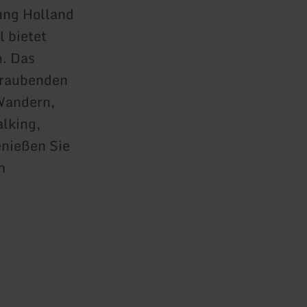
ung Holland
l bietet
n. Das
beraubenden
Wandern,
alking,
enießen Sie
m