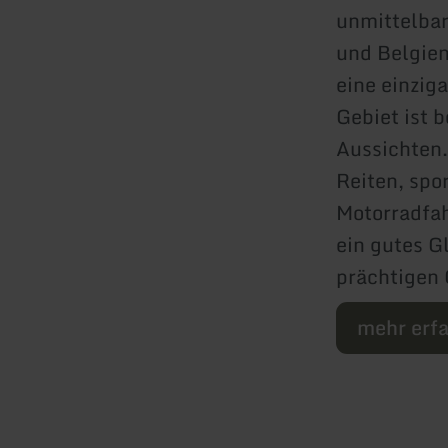
unmittelbar
und Belgien
eine einzig
Gebiet ist 
Aussichten
Reiten, spo
Motorradfah
ein gutes G
prächtigen 
mehr erf