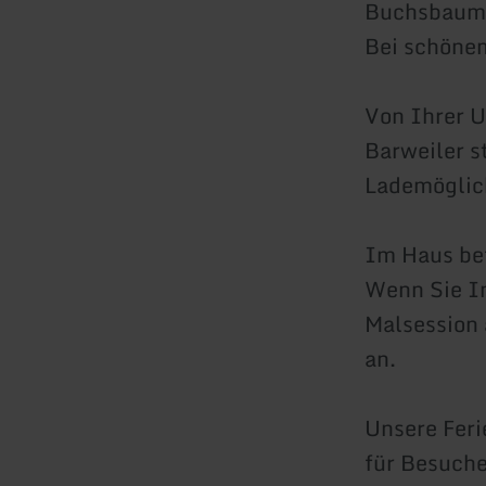
Buchsbaumh
Bei schönem
Von Ihrer U
Barweiler s
Lademöglic
Im Haus bef
Wenn Sie In
Malsession 
an.
Unsere Fer
für Besuche