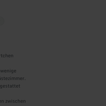
r
rtchen
r wenige
ästezimmer.
gestattet
en zwischen