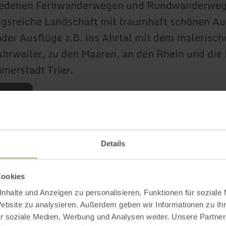
iedenen Fernwanderwegen und Rundwanderweg
gsreiche Landschaft mit traumhaft schönen Au
der Ausflüge z.B. ins Ahrtal mit dem malerisch
hrweiler, zu den Maaren, an den Rhein und die
ömerstadt Trier.
ahren
Details
Weitere Infos
Cookies
nhalte und Anzeigen zu personalisieren, Funktionen für soziale
Website zu analysieren. Außerdem geben wir Informationen zu I
r soziale Medien, Werbung und Analysen weiter. Unsere Partner