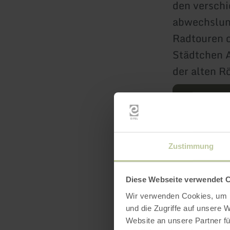
den versch
abwechslun
Radtouren o
Städtchen A
der alten R
mehr erf
Zustimmung
Diese Webseite verwendet 
Wir verwenden Cookies, um I
und die Zugriffe auf unsere 
Website an unsere Partner fü