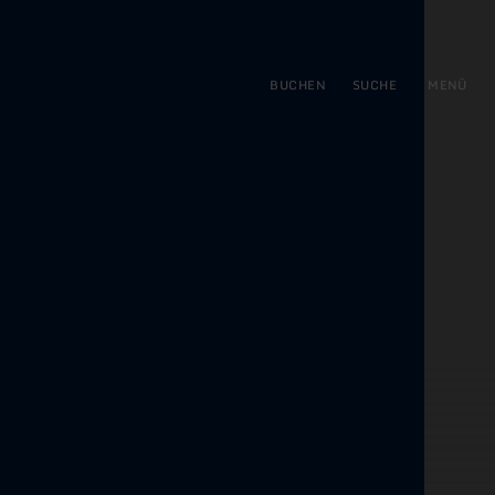
gen
ringen
BUCHEN
SUCHE
MENÜ