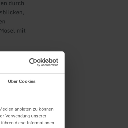
en durch
sblicken,
en
 Mosel mit
Über Cookies
 Medien anbieten zu können
hrer Verwendung unserer
 führen diese Informationen