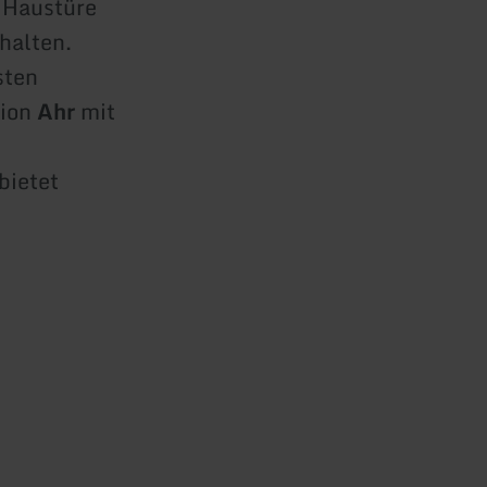
r Haustüre
halten.
sten
gion
Ahr
mit
bietet