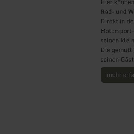
Hier können
Rad-
und
W
Direkt in d
Motorsport
seinen klei
Die gemütl
seinen Gäs
mehr erf