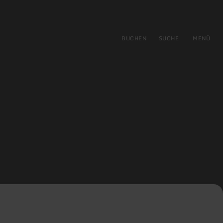
gen
ringen
BUCHEN
SUCHE
MENÜ