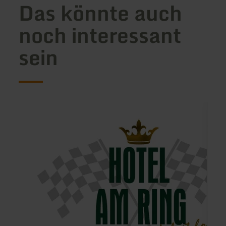
Das könnte auch
noch interessant
sein
mehr
mehr
erfahren
erfah
zu:
zu:
Land-
Ferie
gut-
Klein
Hotel
am
Ring