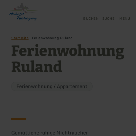
Zurück
Zum Hauptinhalt springen
Zur Suche springen
Zur Hauptnavigation springe
Zum Footer springen
zur
Startseite
BUCHEN
SUCHE
MENÜ
Startseite
Ferienwohnung Ruland
Ferienwohnung
Ruland
Ferienwohnung / Appartement
Gemütliche ruhige Nichtraucher