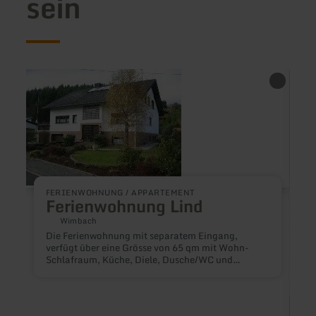
sein
mehr
mehr
erfahren
erfah
zu:
zu:
Ferienwohnung
Ferie
Lind
Bell
FERIENWOHNUNG / APPARTEMENT
Ferienwohnung Lind
Wimbach
Die Ferienwohnung mit separatem Eingang,
verfügt über eine Grösse von 65 qm mit Wohn-
Schlafraum, Küche, Diele, Dusche/WC und
Doppelschlafzimmer. Die Küche ist komplett
eingerichtet mit Backofen, Ceranfeld,
Kaffeemaschine, Toaster, etc. Ein Fernseher mit
SAT-Anschluss, Stereoanlage mit CD und DVD