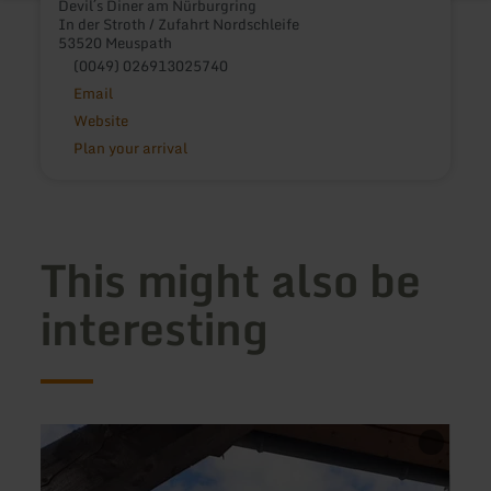
Devil´s Diner am Nürburgring
In der Stroth / Zufahrt Nordschleife
53520 Meuspath
(0049) 026913025740
Email
Website
Plan your arrival
This might also be
interesting
learn
learn
more
more
about:
about
Restaurant
Resta