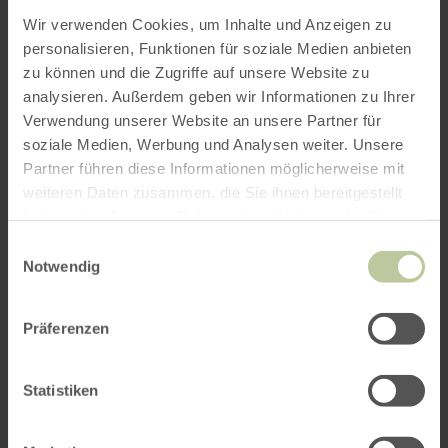
Opening hours
Wir verwenden Cookies, um Inhalte und Anzeigen zu
personalisieren, Funktionen für soziale Medien anbieten
Features / Special features
zu können und die Zugriffe auf unsere Website zu
analysieren. Außerdem geben wir Informationen zu Ihrer
Categories
Verwendung unserer Website an unsere Partner für
soziale Medien, Werbung und Analysen weiter. Unsere
Seating capacity
Partner führen diese Informationen möglicherweise mit
weiteren Daten zusammen, die Sie ihnen bereitgestellt
haben oder die sie im Rahmen Ihrer Nutzung der Dienste
Impressions
gesammelt haben.
Einwilligungsauswahl
Notwendig
Präferenzen
Statistiken