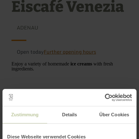
Eiscafé Venezia
ADENAU
Open today
Further opening hours
Enjoy a variety of homemade
ice creams
with fresh
ingredients.
Further
information
Zustimmung
Details
Über Cookies
Diese Webseite verwendet Cookies