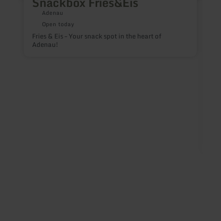
Snackbox Fries&Eis
Adenau
Open today
Fries & Eis – Your snack spot in the heart of
Adenau!
P
d