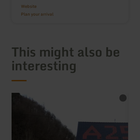
Website
Plan your arrival
This might also be
interesting
learn
learn
more
more
about:
about
Landgasthof
Resta
Pension
at
Anlaufstelle
"Gast
257
Webe