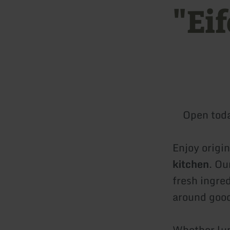
"Ei
Open tod
Enjoy origin
kitchen
. Ou
fresh ingred
around good 
Whether lun