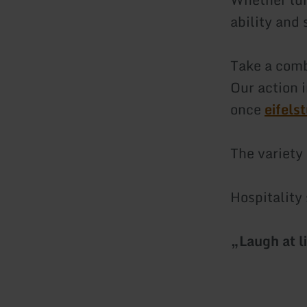
ability and 
Take a combi
Our action i
once
eifels
The variety
Hospitality 
„Laugh at l