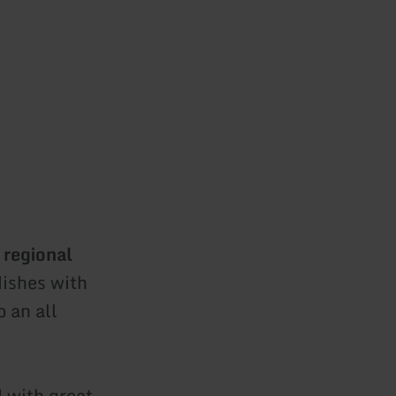
 regional
dishes with
o an all
 with great