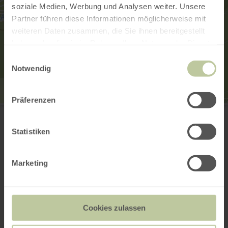
soziale Medien, Werbung und Analysen weiter. Unsere
Partner führen diese Informationen möglicherweise mit
weiteren Daten zusammen, die Sie ihnen bereitgestellt
haben oder die sie im Rahmen Ihrer Nutzung der Dienste
gesammelt haben.
Einwilligungsauswahl
Notwendig
Präferenzen
Aussichtstürmchen Nr. 2
oberhalb von Schuld
53520 Schuld/Ahr
Statistiken
Email
Website
Plan your arrival
Marketing
Cookies zulassen
This might also be