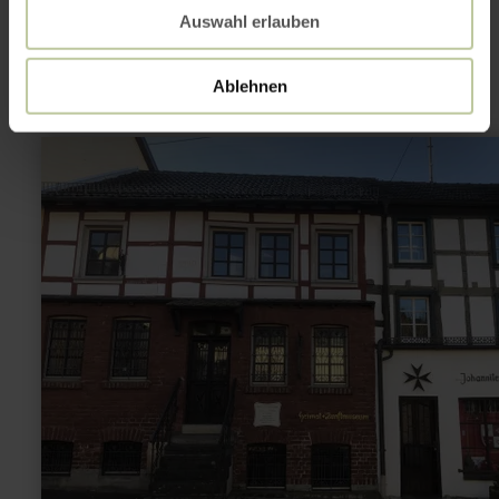
interesting
Auswahl erlauben
Ablehnen
learn
more
about:
Heimat-,
Zunft-
und
Johannitermuseum
Adenau