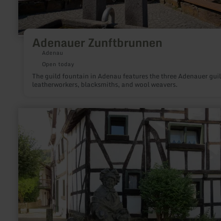
Adenauer Zunftbrunnen
Adenau
Open today
The guild fountain in Adenau features the three Adenauer guil
leatherworkers, blacksmiths, and wool weavers.
learn
more
about:
Historic
district
Buttermarkt