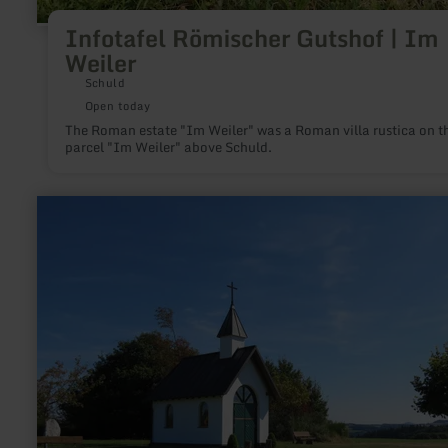
Infotafel Römischer Gutshof | Im
Weiler
Schuld
Open today
The Roman estate "Im Weiler" was a Roman villa rustica on t
parcel "Im Weiler" above Schuld.
learn
more
about:
chapel
"Kottenborner
Kapelle"