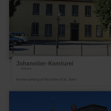
Johanniter-Komturei
Adenau
Former settling of the Order of St. John
learn
more
about:
Parish
Church