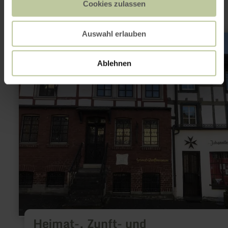
Cookies zulassen
Auswahl erlauben
learn
more
about:
Heimat-,
Ablehnen
Zunft-
und
Johannitermuseum
Adenau
Heimat-, Zunft- und