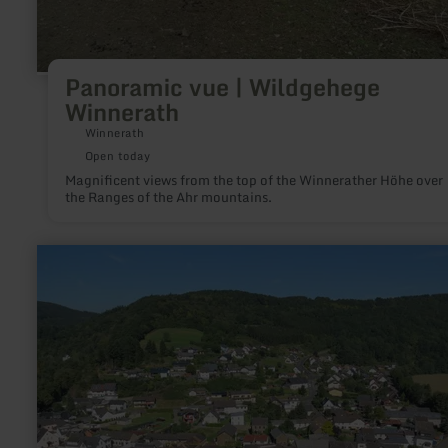
Panoramic vue | Wildgehege
Winnerath
Winnerath
Open today
Magnificent views from the top of the Winnerather Höhe over
the Ranges of the Ahr mountains.
learn
more
about:
Hocheifel
view
|
small
lookout
tower
No.2
above
Schuld