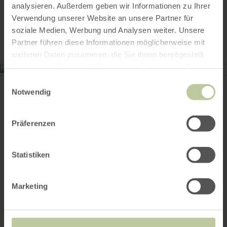
analysieren. Außerdem geben wir Informationen zu Ihrer
Contact
Verwendung unserer Website an unsere Partner für
soziale Medien, Werbung und Analysen weiter. Unsere
Partner führen diese Informationen möglicherweise mit
weiteren Daten zusammen, die Sie ihnen bereitgestellt
haben oder die sie im Rahmen Ihrer Nutzung der Dienste
Pfarrkiche Hl. Cyriakus Dümpelfeld
gesammelt haben.
Einwilligungsauswahl
Pastor-Berg-Straße
Notwendig
53520 Dümpelfeld
Email
Website
Präferenzen
Plan your arrival
Statistiken
This might also be
Marketing
interesting