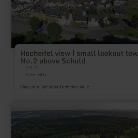
Hocheifel view | small lookout tow
No.2 above Schuld
Schuld
Open today
Viewpoint |Schulder Türmchen Nr. 2
learn
more
about:
Kaiser-
Wilhelm-
Turm