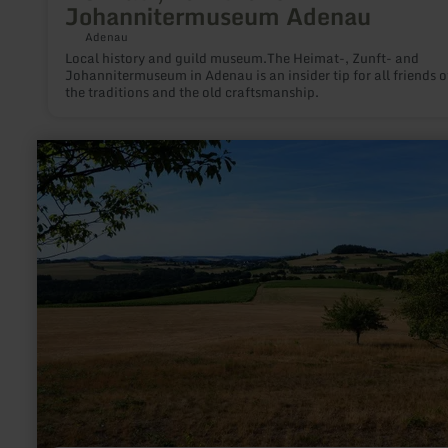
Johannitermuseum Adenau
Adenau
Local history and guild museum.The Heimat-, Zunft- and
Johannitermuseum in Adenau is an insider tip for all friends o
the traditions and the old craftsmanship.
learn
more
about:
Panoramic
view
|
Hürstnück