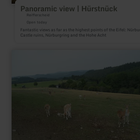
Panoramic view | Hürstnück
Reifferscheid
Open today
Fantastic views as far as the highest points of the Eifel: Nürbu
Castle ruins, Nürburgring and the Hohe Acht
learn
more
about:
Panoramic
vue
|
Wildgehege
Winnerath