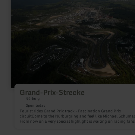
about:
Grand-
Prix-
Strecke
Grand-Prix-Strecke
Nürburg
Open today
Tourist rides Grand Prix track - Fascination Grand Prix
circuitCome to the Nürburgring and feel like Michael Schuma
From now on a very special highlight is waiting on racing fans
several days in the year the Nürburgring Grand Prix circuit is
open for tourists drivers.