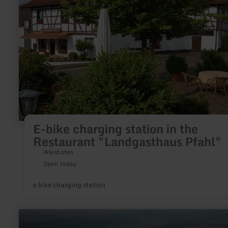
E-
bike
charging
station
in
the
Restaurant
"Landgasthaus
Pfahl"
E-bike charging station in the
Restaurant "Landgasthaus Pfahl"
Wershofen
Open today
e bike charging station
learn
more