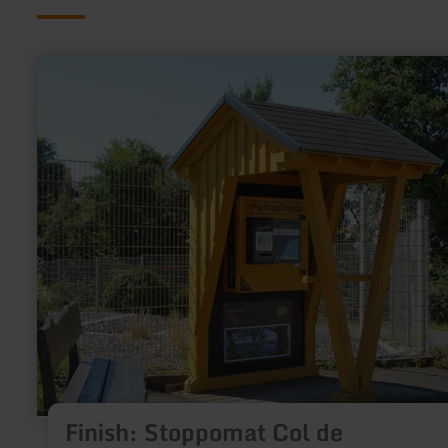
learn
more
about:
Finish:
Stoppomat
Col
de
Reifferscheid
Westrampe
Finish: Stoppomat Col de