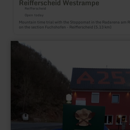
Reifferscheid Westrampe
Reifferscheid
Open today
Mountain time trial with the Stoppomat in the Radarena am 
on the section Fuchshofen - Reifferscheid (5.13 km)
learn
more
about:
E-
bike
charging
station
in
the
Restaurant
"Anlaufstelle
257"