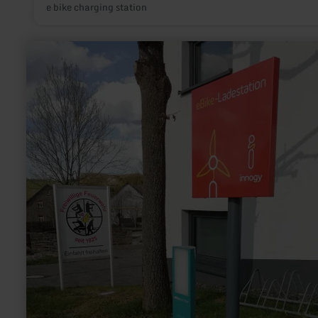
e bike charging station
learn
more
about:
E-
bike
charging
station
Müllenbach