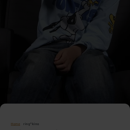
Home
ring°kino