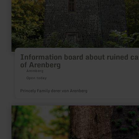
Information board about ruined ca
of Arenberg
Aremberg
Open today
Princely Family derer von Arenberg
learn
more
about:
Greenhell-
Hiking