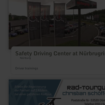
Driving
Center
at
Nürbrugring
Safety Driving Center at Nürbrugr
Nürburg
Driver trainings
learn
more
about:
Christian
Schöfferle
/
E-