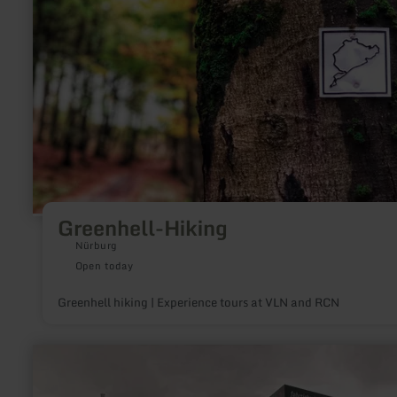
Greenhell-Hiking
Nürburg
Open today
Greenhell hiking | Experience tours at VLN and RCN
learn
more
about:
Safety