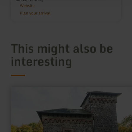
Website
Plan your arrival
This might also be
interesting
learn
more
about:
Information
board
about
ruined
castle
of
Arenberg