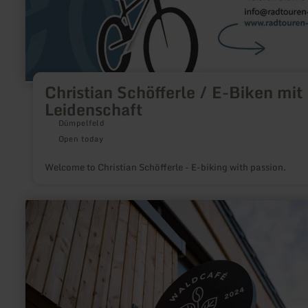
Biken
mit
Leidenschaft
Christian Schöfferle / E-Biken mit
Leidenschaft
Dümpelfeld
Open today
Welcome to Christian Schöfferle - E-biking with passion.
learn
more
about:
Wohllebens
Waldakademie