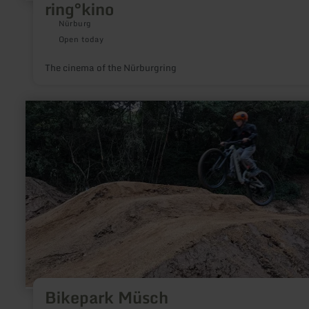
ring°kino
Nürburg
Open today
The cinema of the Nürburgring
learn
more
about:
Bikepark
Müsch
Bikepark Müsch