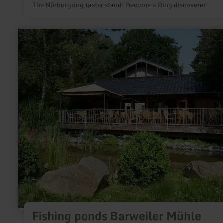
The Nürburgring taster stand: Become a Ring discoverer!
learn
more
about:
Fishing
ponds
Barweiler
Mühle
Fishing ponds Barweiler Mühle