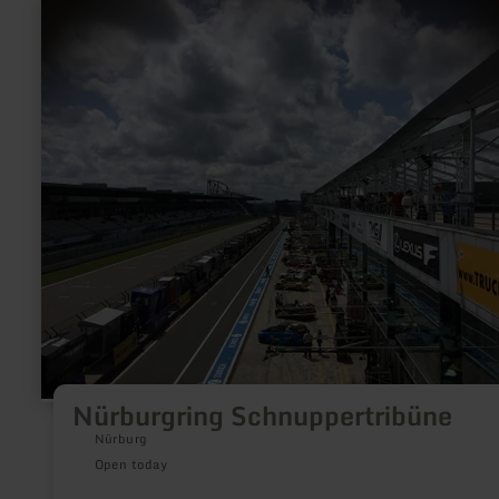
learn
more
about:
Nürburgring
Schnuppertribüne
Nürburgring Schnuppertribüne
Nürburg
Open today