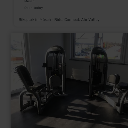
Müsch
Open today
Bikepark in Müsch - Ride. Connect. Ahr Valley
learn
more
about:
Fit@Ring
GmbH