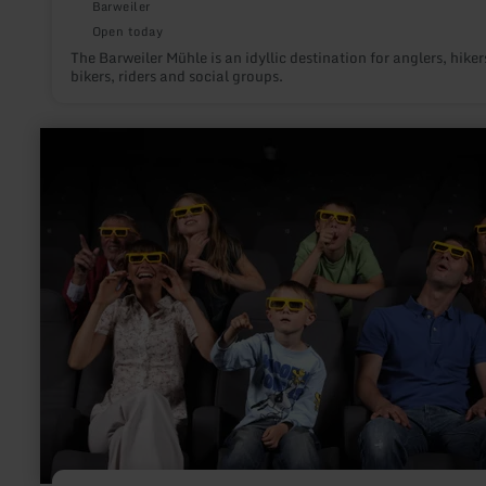
Barweiler
Open today
The Barweiler Mühle is an idyllic destination for anglers, hiker
bikers, riders and social groups.
learn
more
about:
ring°kino