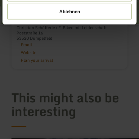
Ablehnen
Christian Schöfferle / E-Biken mit Leidenschaft
Poststraße 16
53520 Dümpelfeld
Email
Website
Plan your arrival
This might also be
interesting