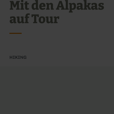
Mit den Alpakas
auf Tour
Type
HIKING
of
tour: