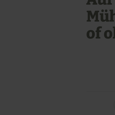
Mühl
of o