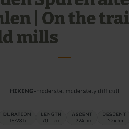
en | On the trai
ld mills
Type
Difficulty:
HIKING
-
moderate, moderately difficult
of
tour:
DURATION
LENGTH
ASCENT
DESCENT
16:28 h
70.1 km
1,224 hm
1,224 hm