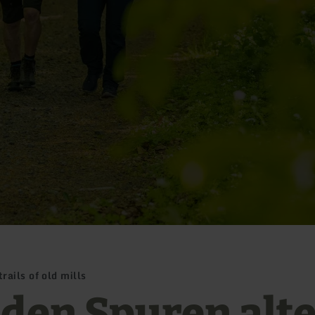
ails of old mills
 den Spuren alt