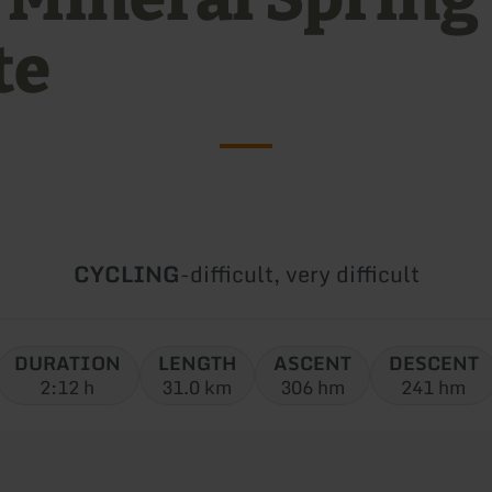
te
Type
Difficulty:
CYCLING
-
difficult, very difficult
of
tour:
DURATION
LENGTH
ASCENT
DESCENT
2:12 h
31.0 km
306 hm
241 hm