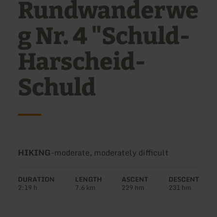
Rundwanderwe
g Nr. 4 "Schuld-
Harscheid-
Schuld
Type
Difficulty:
HIKING
-
moderate, moderately difficult
of
tour:
DURATION
LENGTH
ASCENT
DESCENT
2:19 h
7.6 km
229 hm
231 hm