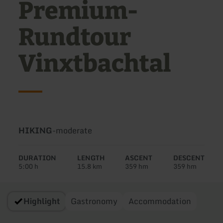
Premium-
Rundtour
Vinxtbachtal
Type
Difficulty:
HIKING
-
moderate
of
tour:
DURATION
LENGTH
ASCENT
DESCENT
5:00 h
15.8 km
359 hm
359 hm
Highlight
Gastronomy
Accommodation