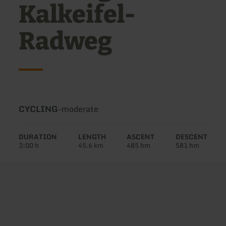
Kalkeifel-
Radweg
Type
Difficulty:
CYCLING
-
moderate
of
tour:
DURATION
LENGTH
ASCENT
DESCENT
3:00 h
45.6 km
485 hm
581 hm