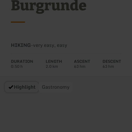
Burgrunde
Type
Difficulty:
HIKING
-
very easy, easy
of
tour:
DURATION
LENGTH
ASCENT
DESCENT
0:50 h
2.0 km
63 hm
63 hm
Highlight
Gastronomy