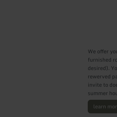
We offer yo
furnished r
desired). Yo
rewerved pa
invite to do
summer ho
learn mo