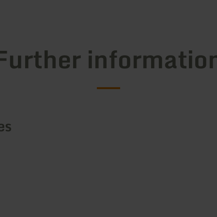
Further informatio
es