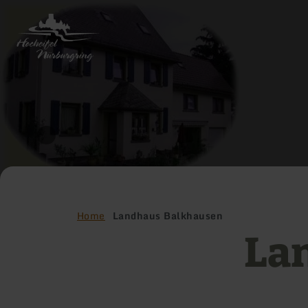
Back
to
home
page
Home
Landhaus Balkhausen
La