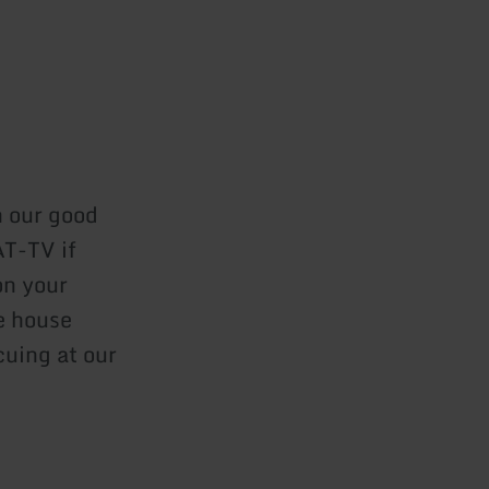
n our good
AT-TV if
on your
e house
cuing at our