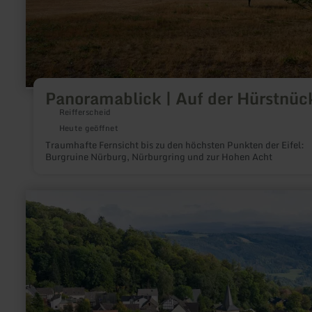
Panoramablick | Auf der Hürstnüc
Reifferscheid
Heute geöffnet
Traumhafte Fernsicht bis zu den höchsten Punkten der Eifel:
Burgruine Nürburg, Nürburgring und zur Hohen Acht
mehr
erfahren
zu:
Pfarrkirche
St.
Nikolaus
Aremberg