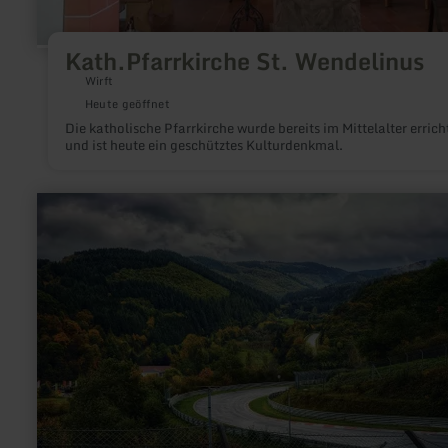
Kath.Pfarrkirche St. Wendelinus
Wirft
Heute geöffnet
Die katholische Pfarrkirche wurde bereits im Mittelalter errich
und ist heute ein geschütztes Kulturdenkmal.
mehr
erfahren
zu:
Nordschleife
"Die
Grüne
Hölle"