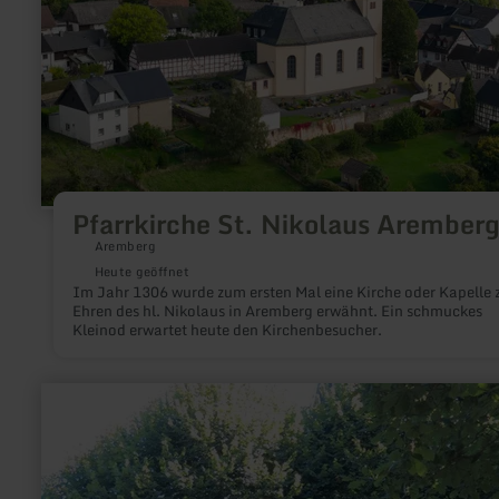
Pfarrkirche St. Nikolaus Arember
Aremberg
Heute geöffnet
Im Jahr 1306 wurde zum ersten Mal eine Kirche oder Kapelle 
Ehren des hl. Nikolaus in Aremberg erwähnt. Ein schmuckes
Kleinod erwartet heute den Kirchenbesucher.
mehr
erfahren
zu:
Schornkapelle
Schuld