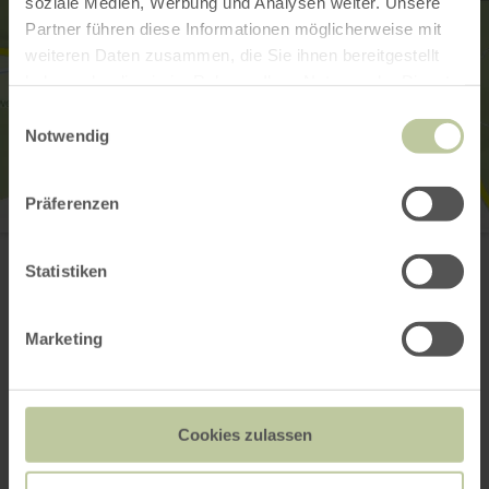
soziale Medien, Werbung und Analysen weiter. Unsere
Partner führen diese Informationen möglicherweise mit
weiteren Daten zusammen, die Sie ihnen bereitgestellt
haben oder die sie im Rahmen Ihrer Nutzung der Dienste
gesammelt haben.
Einwilligungsauswahl
Notwendig
Präferenzen
Flutstele MemoriAHR
Eingang Inklusionsgarten
Statistiken
53533 Müsch
Webseite
Anreise planen
Marketing
in Karte anzeigen
Cookies zulassen
Das könnte auch