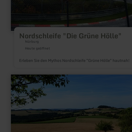
Nordschleife "Die Grüne Hölle"
Nürburg
Heute geöffnet
Erleben Sie den Mythos Nordschleife "Grüne Hölle" hautnah!
mehr
erfahren
zu:
Panoramablick
|
Auf
der
Hürstnück