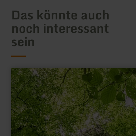
Das könnte auch
noch interessant
sein
mehr
erfahren
zu:
Waldretter-
Trail
|
Ein
Hauch
von
Urwald