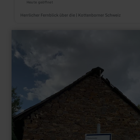
Heute geöffnet
Herrlicher Fernblick über die | Kottenborner Schweiz
mehr
erfahren
zu:
Dreisbachmühle
-
Historische
Mühle