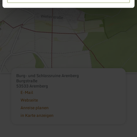
Burg- und Schlossruine Arenberg
Burgstraße
53533 Aremberg
E-Mail
Webseite
Anreise planen
in Karte anzeigen