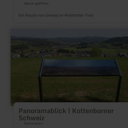
Heute geöffnet
Ein Hauch von Urwald im Waldretter-Trail
mehr
erfahren
zu:
Panoramablick
|
Kottenborner
Schweiz
Panoramablick | Kottenborner
Schweiz
Kottenborn