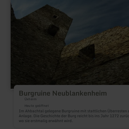
erfahren
zu:
Burgruine
Neublankenheim
Burgruine Neublankenheim
Üxheim
Heute geöffnet
Im Ahbachtal gelegene Burgruine mit stattlichen Überresten 
Anlage. Die Geschichte der Burg reicht bis ins Jahr 1272 zurü
wo sie erstmalig erwähnt wird.