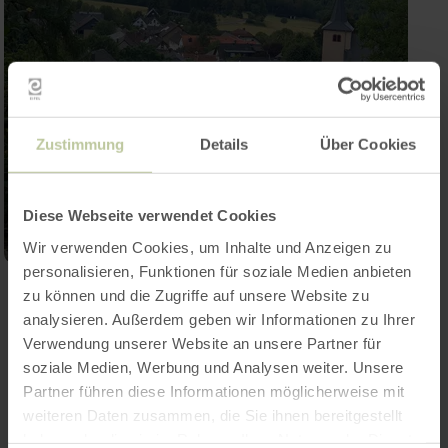
Zustimmung
Details
Über Cookies
Diese Webseite verwendet Cookies
Wir verwenden Cookies, um Inhalte und Anzeigen zu
personalisieren, Funktionen für soziale Medien anbieten
Galerie öffnen
zu können und die Zugriffe auf unsere Website zu
analysieren. Außerdem geben wir Informationen zu Ihrer
Verwendung unserer Website an unsere Partner für
soziale Medien, Werbung und Analysen weiter. Unsere
Kontakt
Partner führen diese Informationen möglicherweise mit
weiteren Daten zusammen, die Sie ihnen bereitgestellt
haben oder die sie im Rahmen Ihrer Nutzung der Dienste