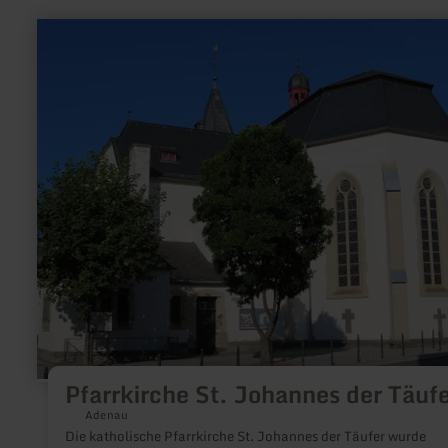
mehr
erfahren
zu:
Pfarrkirche
St.
Johannes
der
Täufer
Pfarrkirche St. Johannes der Täuf
Adenau
Die katholische Pfarrkirche St. Johannes der Täufer wurde