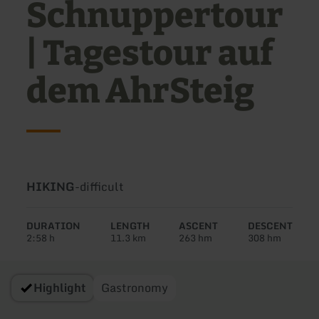
Schnuppertour
| Tagestour auf
dem AhrSteig
Type
Difficulty:
HIKING
-
difficult
of
tour:
DURATION
LENGTH
ASCENT
DESCENT
2:58 h
11.3 km
263 hm
308 hm
Highlight
Gastronomy