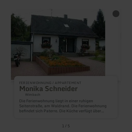
mehr
mehr
erfahren
erfah
zu:
zu:
Monika
AHR
Schneider
|
IHR
FER
F
FERIENWOHNUNG / APPARTEMENT
Monika Schneider
H
Wimbach
A
Die Ferienwohnung liegt in einer ruhigen
O
Seitenstraße, am Waldrand. Die Ferienwohnung
G
befindet sich Paterre. Die Küche verfügt über
g
Essecke, Spülmaschine, Kombiherd, Microwelle,
E
Kaffeemaschine , Wasserkocher Wohnzimmer mit
S
Sat TV . Große Terrasse mit Gartenmöbel,
1
/
5
a
Grillofen und Garten mit Liegewiese. Carport und
w