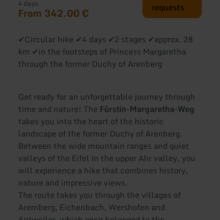
4 days
requests
From 342.00 €
✔Circular hike ✔4 days ✔2 stages ✔approx. 28
km ✔in the footsteps of Princess Margaretha
through the former Duchy of Arenberg
Get ready for an unforgettable journey through
time and nature! The
Fürstin-Margaretha-Weg
takes you into the heart of the historic
landscape of the former Duchy of Arenberg.
Between the wide mountain ranges and quiet
valleys of the Eifel in the upper Ahr valley, you
will experience a hike that combines history,
nature and impressive views.
The route takes you through the villages of
Aremberg, Eichenbach, Wershofen and
Antweiler, which once belonged to the