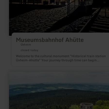
Museumsbahnhof Ahütte
Üxheim
closed today
Welcome to the cultural monument "Historical train station
Üxheim-Ahütte" Your journey through time can begin...
learn
more
about:
Hohe
Acht
and
Kaiser-
Wilhelm-
Turm