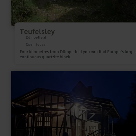
Teufelsley
Dümpelfeld
Open today
Four kilometres from Dümpelfeld you can find Europe’s larges
continuous quartzite block.
learn
more
about:
Museumsbahnhof
Ahütte