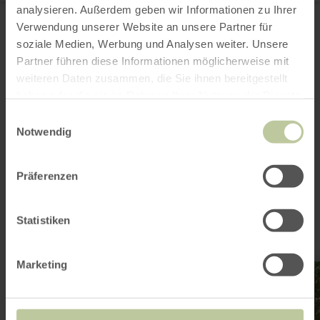
Kottenborner Kreuz
analysieren. Außerdem geben wir Informationen zu Ihrer
Kottenborner Straße
Verwendung unserer Website an unsere Partner für
53520 Wershofen
soziale Medien, Werbung und Analysen weiter. Unsere
Email
Partner führen diese Informationen möglicherweise mit
Website
weiteren Daten zusammen, die Sie ihnen bereitgestellt
Plan your arrival
haben oder die sie im Rahmen Ihrer Nutzung der Dienste
gesammelt haben.
Einwilligungsauswahl
Notwendig
This might also be
Präferenzen
interesting
Statistiken
Marketing
learn
more
about:
Hobbit-
Hütte