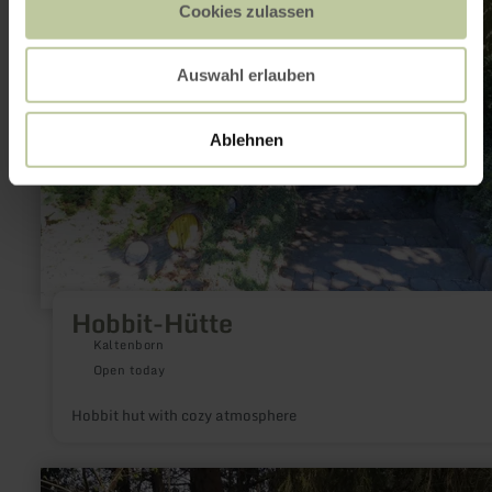
Cookies zulassen
Auswahl erlauben
Ablehnen
Hobbit-Hütte
Kaltenborn
Open today
Hobbit hut with cozy atmosphere
learn