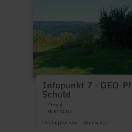
GEO-
Pfad
Schuld
Infopunkt 7 - GEO-P
Schuld
Schuld
Open today
Geology means... landscape