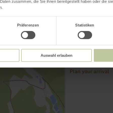
 Daten zusammen, die Sie ihnen bereitgestellt haben oder die s
n.
Präferenzen
Statistiken
Wallfahrtskapelle M
Wirftbachtal
53520 Wirft
Email
Auswahl erlauben
Website
Plan your arrival