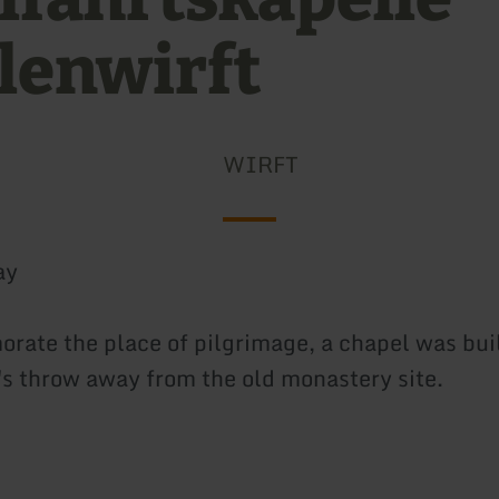
lenwirft
WIRFT
ay
ate the place of pilgrimage, a chapel was buil
e's throw away from the old monastery site.