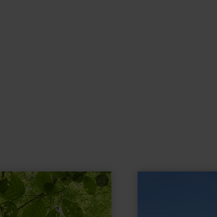
learn
more
about:
Historic
centre
of