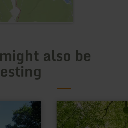
 might also be
resting
learn
more
about:
Waldretter-
Trail
|