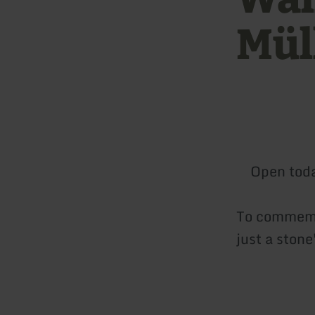
Mül
Open tod
To commemor
just a ston