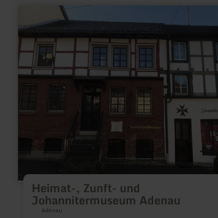
learn
more
about:
Heimat-,
Zunft-
und
Johannitermuseum
Adenau
Heimat-, Zunft- und
Johannitermuseum Adenau
Adenau