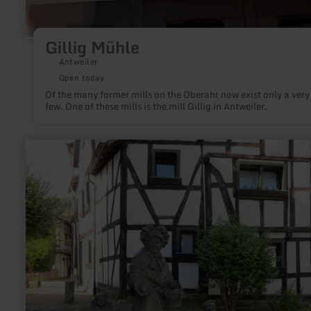
Gillig Mühle
Antweiler
Open today
Of the many former mills on the Oberahr now exist only a very
few. One of these mills is the mill Gillig in Antweiler.
learn
more
about:
Historic
district
Buttermarkt