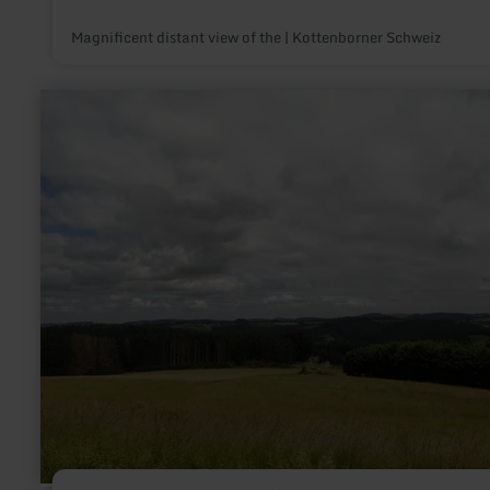
Magnificent distant view of the | Kottenborner Schweiz
learn
more
about:
Panoramic
view
|
Winnerather
Höhe