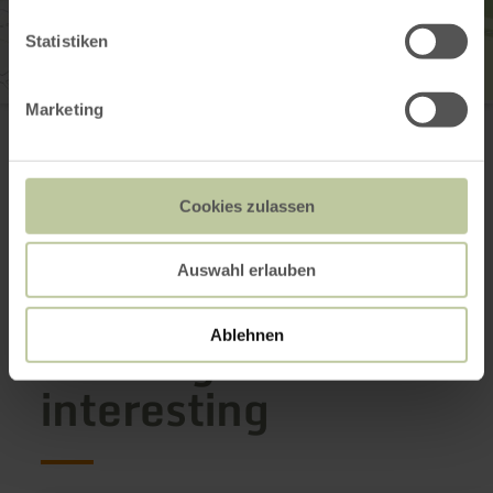
Statistiken
Marketing
Katholische Kirche St. Gertrud
Hauptstraße 19
53534 Barweiler
Email
Website
Cookies zulassen
Plan your arrival
Auswahl erlauben
This might also be
Ablehnen
interesting