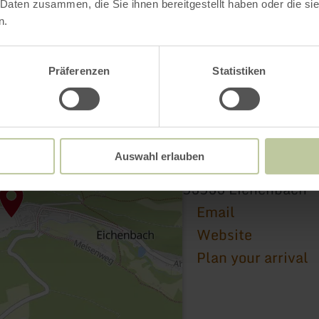
 Daten zusammen, die Sie ihnen bereitgestellt haben oder die s
n.
Präferenzen
Statistiken
14-Nothelfer-Kapel
Auswahl erlauben
K5 47
53533 Eichenbach
Email
Website
Plan your arrival