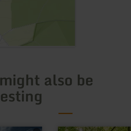
 might also be
resting
learn