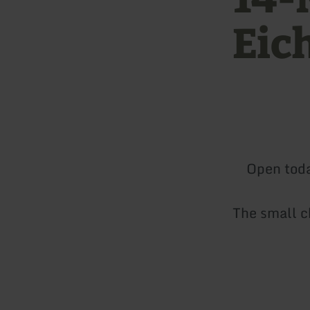
Eic
Open tod
The small ch