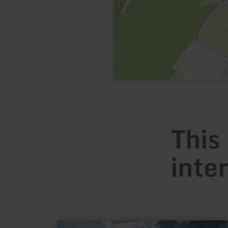
This
inte
learn