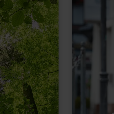
more
about:
Skulptur
|
Addene
Jong