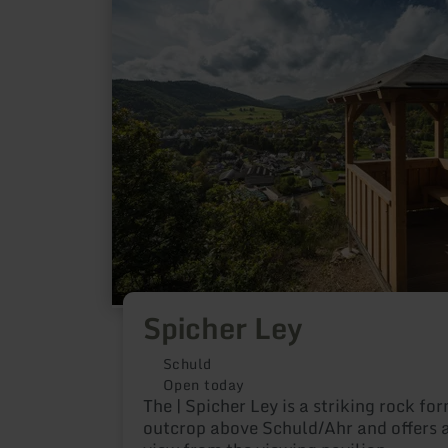
more
about:
Spicher
Ley
Spicher Ley
Schuld
Open today
The | Spicher Ley is a striking rock fo
outcrop above Schuld/Ahr and offers 