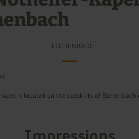
henbach
EICHENBACH
ay
apel is located on the outskirts of Eichenbach o
Impressions