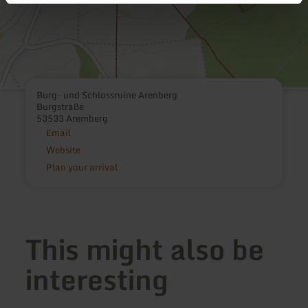
Burg- und Schlossruine Arenberg
Burgstraße
53533 Aremberg
Email
Website
Plan your arrival
This might also be
interesting