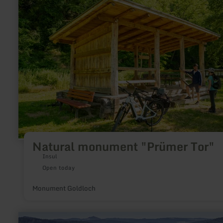
Natural
monument
"Prümer
Tor"
Natural monument "Prümer Tor"
Insul
Open today
Monument Goldloch
learn