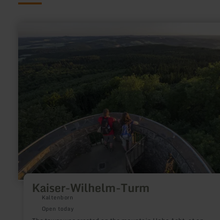
learn
more
about:
Kaiser-
Wilhelm-
Turm
Kaiser-Wilhelm-Turm
Kaltenborn
Open today