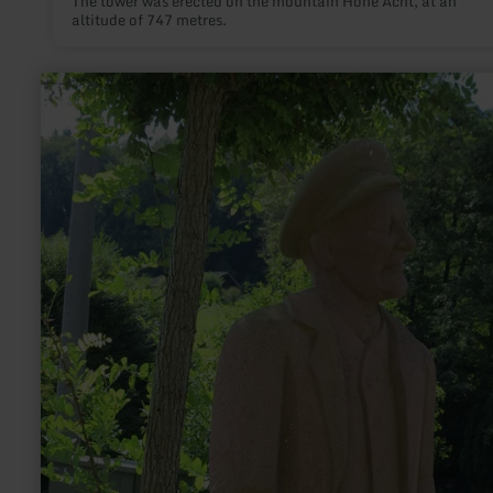
The tower was erected on the mountain Hohe Acht, at an
altitude of 747 metres.
learn
more
about:
Stone
sculpture
"Bläke
Fritz"