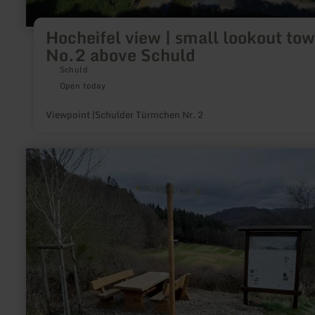
Hocheifel view | small lookout tow
No.2 above Schuld
Schuld
Open today
Viewpoint |Schulder Türmchen Nr. 2
learn
more
about:
Panoramablick
|
Alte
Burg