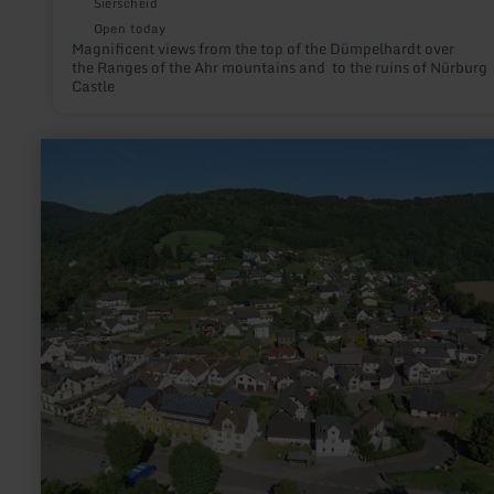
Sierscheid
Open today
Magnificent views from the top of the Dümpelhardt over
the Ranges of the Ahr mountains and to the ruins of Nürburg
Castle
learn
more
about:
Hocheifel
view
|
small
lookout
tower
No.2
above
Schuld