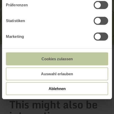
Präferenzen
Statistiken
Marketing
Kottenborner Kreuz
Kottenborner Straße
53520 Wershofen
Cookies zulassen
Email
Website
Plan your arrival
Auswahl erlauben
Ablehnen
This might also be