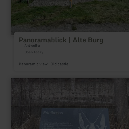
Panoramablick | Alte Burg
Antweiler
Open today
Panoramic view | Old castle
learn
more
about:
Natur-
und
Lehrpfad