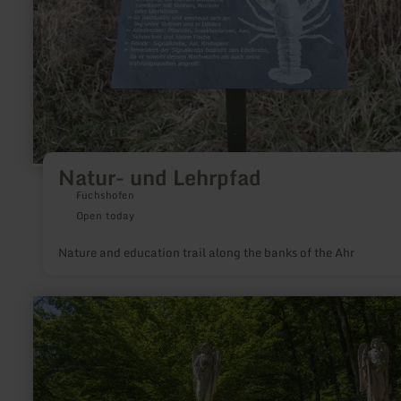
Natur- und Lehrpfad
Fuchshofen
Open today
Nature and education trail along the banks of the Ahr
learn
more
about:
Neo-
gothic
Adenauer
Kreuzweg