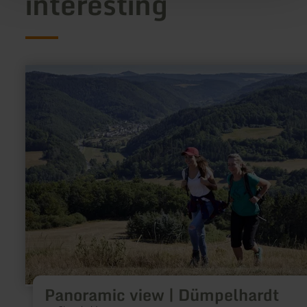
interesting
learn
more
about:
Panoramic
view
|
Dümpelhardt
Panoramic view | Dümpelhardt