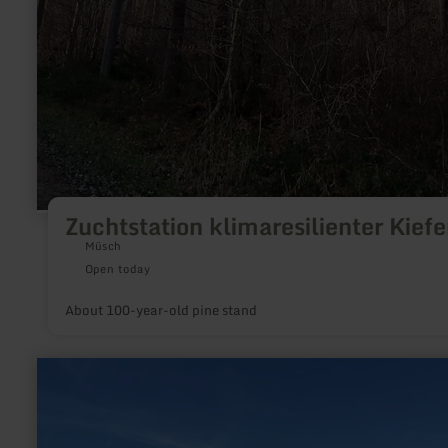
Zuchtstation klimaresilienter Kiefe
Müsch
Open today
About 100-year-old pine stand
learn
more
about:
Hocheifel
view
|