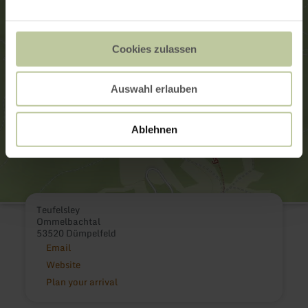
Cookies zulassen
Auswahl erlauben
Ablehnen
Teufelsley
Ommelbachtal
53520 Dümpelfeld
Email
Website
Plan your arrival