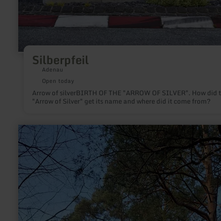
Silberpfeil
Adenau
Open today
Arrow of silverBIRTH OF THE "ARROW OF SILVER". How did 
"Arrow of Silver" get its name and where did it come from?
learn
more
about:
Zuchtstation
klimaresilienter
Kiefern