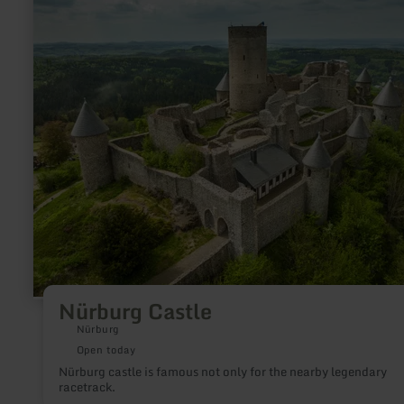
about:
Nürburg
Castle
Nürburg Castle
Nürburg
Open today
Nürburg castle is famous not only for the nearby legendary
racetrack.