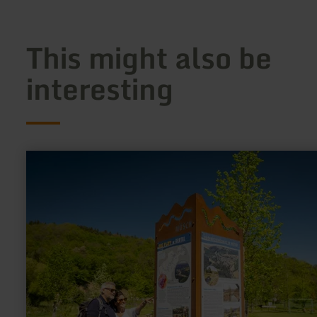
This might also be
interesting
learn
more
about:
Flutstele
MemoriAHR
Müsch