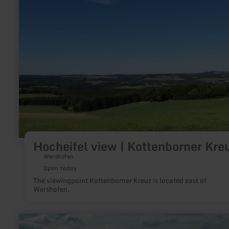
Kottenborner
Kreuz
Hocheifel view | Kottenborner Kre
Wershofen
Open today
The viewingpoint Kottenborner Kreuz is located east of
Wershofen.
learn
more