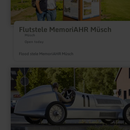
Flutstele MemoriAHR Müsch
Müsch
Open today
Flood stele MemoriAHR Müsch
learn
more
about:
Silberpfeil