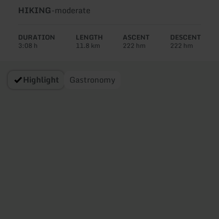
Type
Difficulty:
HIKING
-
moderate
of
tour:
DURATION
LENGTH
ASCENT
DESCENT
3:08 h
11.8 km
222 hm
222 hm
Highlight
Gastronomy