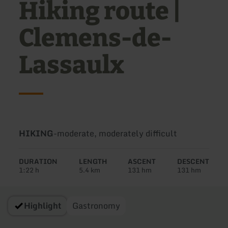
Hiking route |
Clemens-de-
Lassaulx
Type
Difficulty:
HIKING
-
moderate, moderately difficult
of
tour:
DURATION
LENGTH
ASCENT
DESCENT
1:22 h
5.4 km
131 hm
131 hm
Highlight
Gastronomy