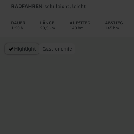
Art
Schwierigkeit:
RADFAHREN
-
sehr leicht, leicht
der
Tour:
DAUER
LÄNGE
AUFSTIEG
ABSTIEG
1:50 h
23,5 km
143 hm
145 hm
Highlight
Gastronomie