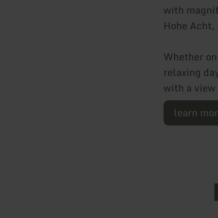
with magnif
Hohe Acht, a
Whether on 
relaxing da
with a view 
learn mo