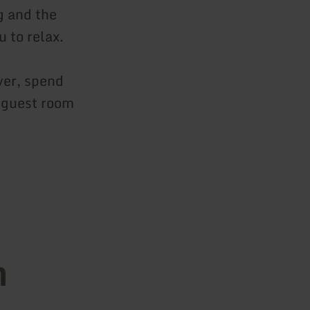
g and the
u to relax.
ver, spend
r guest room
n